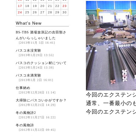
17
18
19
20
21
22
23
24
25
26
27
28
29
30
What's New
BS-TBS 酒場放浪記の吉田類さ
んがいらっしゃいました
[2013年11月 5日 16:41]
パスコ水没実験
[2013年5月29日 13:55]
パスコのクッション材について
[2013年5月24日 13:39]
パスコ水滴実験
[2013年5月 2日 16:01]
仕事納め
[2012年12月28日 11:14]
今回のエクステン
大掃除にパスコいかがですか？
通常、一番最小の
[2012年12月21日 14:29]
今回のエクステン
冬の風物詩2
[2012年11月27日 16:22]
冬の風物詩
[2012年11月22日 09:45]