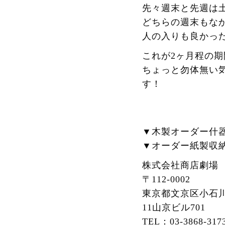
先々週末と先週は
どちらの週末もな
人の入りも良かった
これが2ヶ月程の
ちょっと勿体無い
す！
▼木製オーダー什
▼オーダー紙製収
株式会社商店劇場
〒112-0002
東京都文京区小石川2
11山京ビル701
TEL：03-3868-317