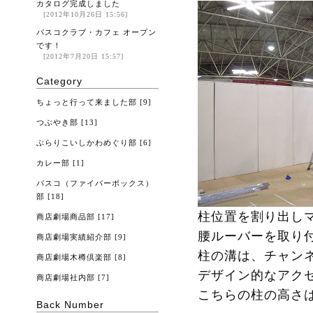
カタログ完成しました
[2012年10月26日 15:56]
パスコクラブ・カフェ オープン
です！
[2012年7月20日 15:57]
Category
ちょっと行って来ました部
[9]
つぶやき部
[13]
ぶらりこいしかわめぐり部
[6]
カレー部
[1]
パスコ（ファイバーボックス）
部
[18]
柱位置を割り出し
商店劇場商品部
[17]
腰ルーバーを取り
商店劇場実績紹介部
[9]
柱の溝は、チャン
商店劇場木樽倶楽部
[8]
デザイン的なアク
商店劇場社内部
[7]
こちらの柱の高さは
Back Number