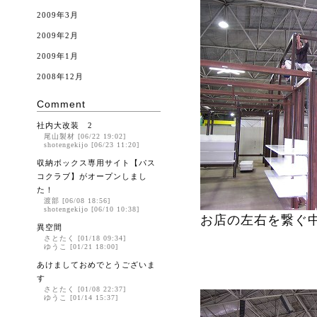
2009年3月
2009年2月
2009年1月
2008年12月
Comment
社内大改装 2
尾山製材 [06/22 19:02]
shotengekijo [06/23 11:20]
収納ボックス専用サイト【パス
コクラブ】がオープンしまし
た！
渡部 [06/08 18:56]
shotengekijo [06/10 10:38]
お店の左右を繋ぐ
異空間
さとたく [01/18 09:34]
ゆうこ [01/21 18:00]
あけましておめでとうございま
す
さとたく [01/08 22:37]
ゆうこ [01/14 15:37]