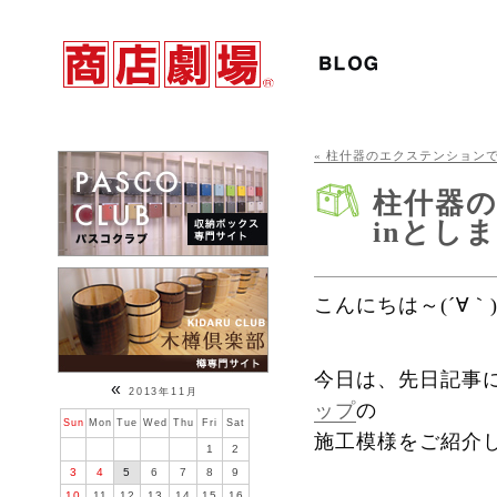
« 柱什器のエクステンション
柱什器
inとし
こんにちは～(´∀｀
今日は、先日記事
«
2013年11月
ップ
の
Sun
Mon
Tue
Wed
Thu
Fri
Sat
施工模様をご紹介しま
1
2
3
4
5
6
7
8
9
10
11
12
13
14
15
16