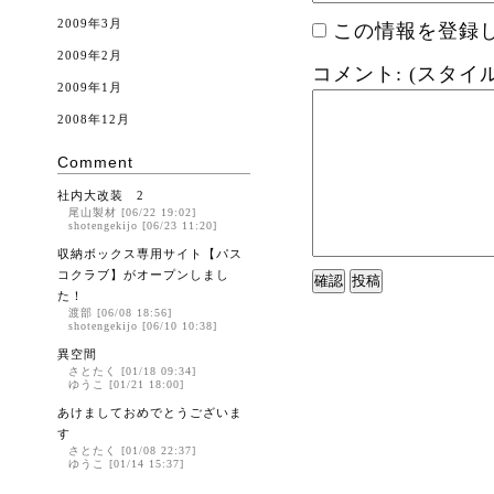
2009年3月
この情報を登録し
2009年2月
コメント: (スタイ
2009年1月
2008年12月
Comment
社内大改装 2
尾山製材 [06/22 19:02]
shotengekijo [06/23 11:20]
収納ボックス専用サイト【パス
コクラブ】がオープンしまし
た！
渡部 [06/08 18:56]
shotengekijo [06/10 10:38]
異空間
さとたく [01/18 09:34]
ゆうこ [01/21 18:00]
あけましておめでとうございま
す
さとたく [01/08 22:37]
ゆうこ [01/14 15:37]