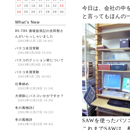
17
18
19
20
21
22
23
今日は、会社の中
24
25
26
27
28
29
30
と言ってもほんの
What's New
BS-TBS 酒場放浪記の吉田類さ
んがいらっしゃいました
[2013年11月 5日 16:41]
パスコ水没実験
[2013年5月29日 13:55]
パスコのクッション材について
[2013年5月24日 13:39]
パスコ水滴実験
[2013年5月 2日 16:01]
仕事納め
[2012年12月28日 11:14]
大掃除にパスコいかがですか？
[2012年12月21日 14:29]
冬の風物詩2
[2012年11月27日 16:22]
SAWを使ったパソ
冬の風物詩
[2012年11月22日 09:45]
これまでSAWは