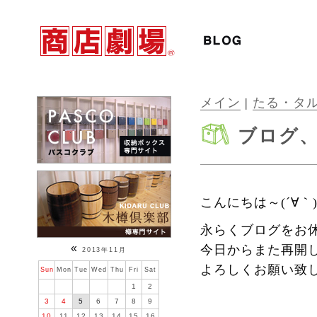
メイン
|
たる・タル
ブログ
こんにちは～(´∀｀
永らくブログをお
«
今日からまた再開
2013年11月
よろしくお願い致
Sun
Mon
Tue
Wed
Thu
Fri
Sat
1
2
3
4
5
6
7
8
9
10
11
12
13
14
15
16