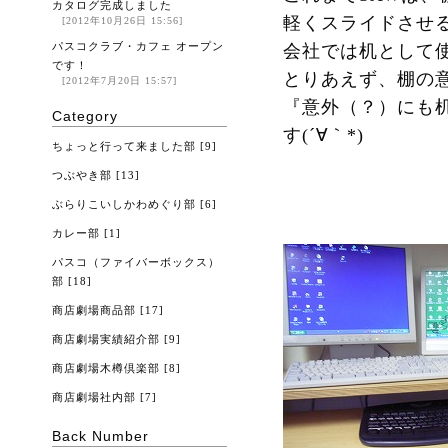
カタログ完成しました
軽くスライドさせ
[2012年10月26日 15:56]
パスコクラブ・カフェ オープン
会社では机として
です！
とりあえず、棚の
[2012年7月20日 15:57]
『意外（？）にも
Category
す(´∀｀*)
ちょっと行って来ました部
[9]
つぶやき部
[13]
ぶらりこいしかわめぐり部
[6]
カレー部
[1]
パスコ（ファイバーボックス）
部
[18]
商店劇場商品部
[17]
商店劇場実績紹介部
[9]
商店劇場木樽倶楽部
[8]
商店劇場社内部
[7]
Back Number